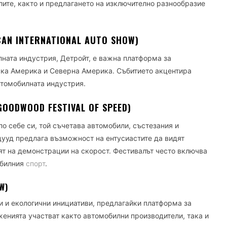
лите, както и предлагането на изключително разнообразие
AN INTERNATIONAL AUTO SHOW)
лната индустрия, Детройт, е важна платформа за
ска Америка и Северна Америка. Събитието акцентира
втомобилната индустрия.
OODWOOD FESTIVAL OF SPEED)
о себе си, той съчетава автомобили, състезания и
дууд предлага възможност на ентусиастите да видят
ят на демонстрации на скорост. Фестивалът често включва
обилния
спорт
.
W)
и и екологични инициативи, предлагайки платформа за
женията участват както автомобилни производители, така и