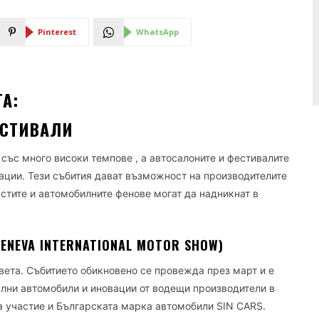
Pinterest
WhatsApp
А:
ЕСТИВАЛИ
със много високи темпове , а автосалоните и фестивалите
вации. Тези събития дават възможност на производителите
стите и автомобилните фенове могат да надникнат в
ENEVA INTERNATIONAL MOTOR SHOW)
вета. Събитието обикновено се провежда през март и е
ални автомобили и иновации от водещи производители в
а участие и Българската марка автомобили SIN CARS.