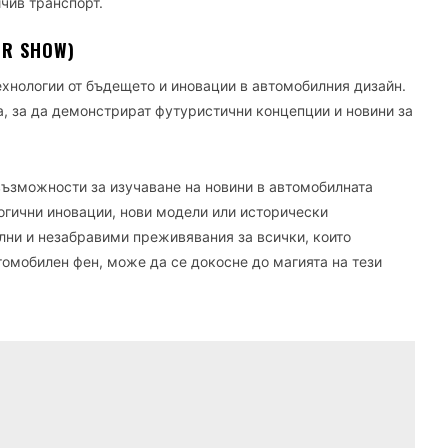
чив транспорт.
OR SHOW)
ехнологии от бъдещето и иновации в автомобилния дизайн.
а, за да демонстрират футуристични концепции и новини за
възможности за изучаване на новини в автомобилната
огични иновации, нови модели или исторически
ални и незабравими преживявания за всички, които
томобилен фен, може да се докосне до магията на тези