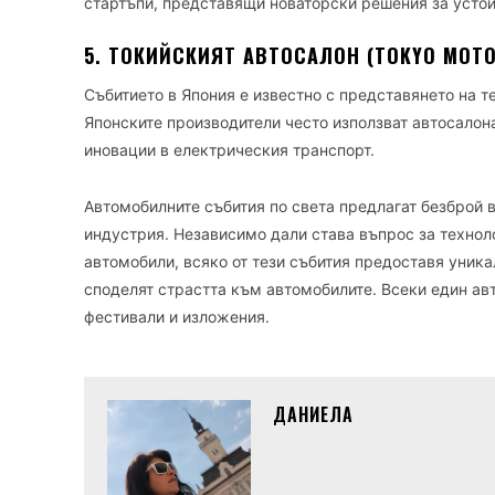
стартъпи, представящи новаторски решения за устой
5. ТОКИЙСКИЯТ АВТОСАЛОН (TOKYO MOT
Събитието в Япония е известно с представянето на т
Японските производители често използват автосалон
иновации в електрическия транспорт.
Автомобилните събития по света предлагат безброй 
индустрия. Независимо дали става въпрос за технол
автомобили, всяко от тези събития предоставя уник
споделят страстта към автомобилите. Всеки един ав
фестивали и изложения.
ДАНИЕЛА