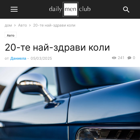
дом
Авто
20-те най-здрави коли
Авто
20-те най-здрави коли
241
0
от
Даниела
-
05/03/2025