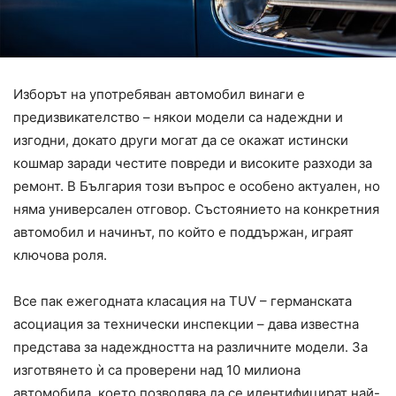
Изборът на употребяван автомобил винаги е
предизвикателство – някои модели са надеждни и
изгодни, докато други могат да се окажат истински
кошмар заради честите повреди и високите разходи за
ремонт. В България този въпрос е особено актуален, но
няма универсален отговор. Състоянието на конкретния
автомобил и начинът, по който е поддържан, играят
ключова роля.
Все пак ежегодната класация на TUV – германската
асоциация за технически инспекции – дава известна
представа за надеждността на различните модели. За
изготвянето ѝ са проверени над 10 милиона
автомобила, което позволява да се идентифицират най-