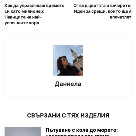
Как да управляваш времето
Отвъд цветята и вечерите:
си като милионер:
Идеи за срещи, които ще я
Навиците на най-
впечатлят
успешните хора
Даниела
СВЪРЗАНИ С ТЯХ ИЗДЕЛИЯ
Пътуване с кола до морето:
чеклист преди тръгване