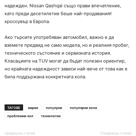
надежден. Nissan Qashqai също прави впечатление,
като преди десетилетие беше най-продаваният
кросоувър в Европа.
Ако търсите употребяван автомобил, важно е да
вземете предвид не само модела, но и реалния пробег,
техническото състояние и сервизната история.
Класациите на TUV могат да бъдат полезен ориентир,
но крайната надеждност зависи най-вече от това как е
била поддържана конкретната кола.
ТАГОВЕ
марки
популрни
популярни коли
проблемни кол
технологии
предишна статия
Следваща статия