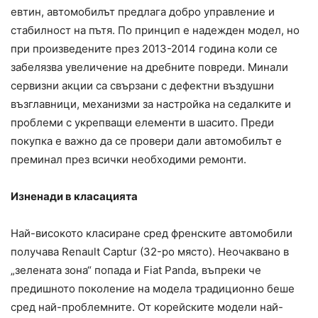
евтин, автомобилът предлага добро управление и
стабилност на пътя. По принцип е надежден модел, но
при произведените през 2013-2014 година коли се
забелязва увеличение на дребните повреди. Минали
сервизни акции са свързани с дефектни въздушни
възглавници, механизми за настройка на седалките и
проблеми с укрепващи елементи в шасито. Преди
покупка е важно да се провери дали автомобилът е
преминал през всички необходими ремонти.
Изненади в класацията
Най-високото класиране сред френските автомобили
получава Renault Captur (32-ро място). Неочаквано в
„зелената зона“ попада и Fiat Panda, въпреки че
предишното поколение на модела традиционно беше
сред най-проблемните. От корейските модели най-