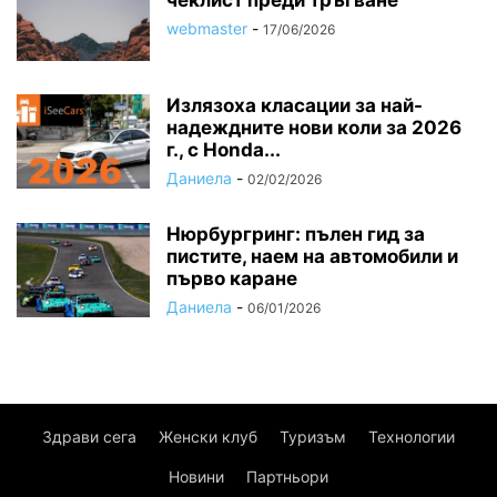
webmaster
-
17/06/2026
Излязоха класации за най-
надеждните нови коли за 2026
г., с Honda...
Даниела
-
02/02/2026
Нюрбургринг: пълен гид за
пистите, наем на автомобили и
първо каране
Даниела
-
06/01/2026
Здрави сега
Женски клуб
Туризъм
Технологии
Новини
Партньори