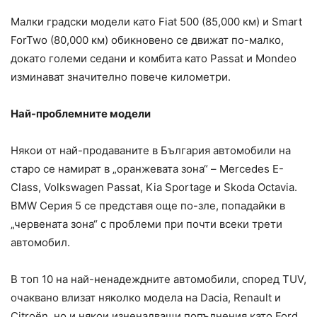
Малки градски модели като Fiat 500 (85,000 км) и Smart
ForTwo (80,000 км) обикновено се движат по-малко,
докато големи седани и комбита като Passat и Mondeo
изминават значително повече километри.
Най-проблемните модели
Някои от най-продаваните в България автомобили на
старо се намират в „оранжевата зона“ – Mercedes E-
Class, Volkswagen Passat, Kia Sportage и Skoda Octavia.
BMW Серия 5 се представя още по-зле, попадайки в
„червената зона“ с проблеми при почти всеки трети
автомобил.
В топ 10 на най-ненадеждните автомобили, според TUV,
очаквано влизат няколко модела на Dacia, Renault и
Citroën, но и някои изненадващи попълнения като Ford